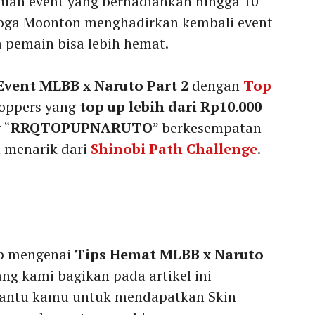
ah event yang berhadiahkan hingga 10
oga Moonton menghadirkan kembali event
a pemain bisa lebih hemat.
Event MLBB x Naruto Part 2
dengan
Top
Toppers yang
top up lebih dari Rp10.000
 “
RRQTOPUPNARUTO
” berkesempatan
 menarik dari
Shinobi Path Challenge
.
p mengenai
Tips Hemat MLBB x Naruto
ang kami bagikan pada artikel ini
antu kamu untuk mendapatkan Skin