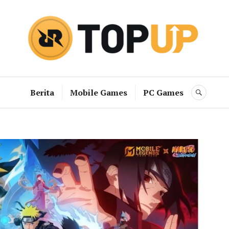
RRQ Topup B
Berita
Mobile Games
PC Games
SEAR