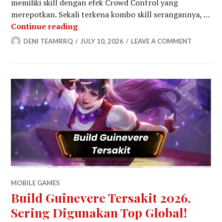
memiliki skill dengan efek Crowd Control yang
merepotkan. Sekali terkena kombo skill serangannya, …
10 Hero Counter Guinevere Paling Ef
Continue reading
DENI TEAMRRQ
JULY 10, 2026
LEAVE A COMMENT
MOBILE GAMES
Build Guinevere Tersakit 2026,
Sering Digunakan Top Global!