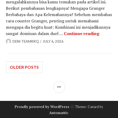
mengalahkannya bisa kamu temukan pada artikel ini.
Berikut pembahasan lengkapnya! Mengapa Granger
Berbahaya dan Apa Kelemahannya? Sebelum membahas
cara counter Granger, penting untuk memahami
mengapa dia begitu kuat: Kombinasi ini menjadikannya
15 Hero 
sangat dominan dalam duel …
Continue reading
DENI TEAMRRQ
JULY 6, 2026
Posts
OLDER POSTS
navigation
SIDEBAR
Proudly powered by WordPress
Theme: Canard by
Automattic
.