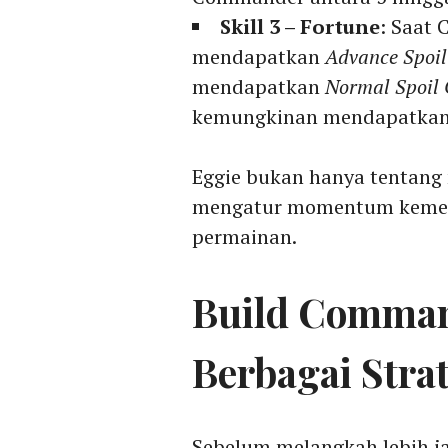
Skill 3 – Fortune
: Saat
mendapatkan
Advance Spoil
mendapatkan
Normal Spoil 
kemungkinan mendapatkan i
Eggie bukan hanya tentang
mengatur momentum kemena
permainan.
Build Comman
Berbagai Stra
Sebelum melangkah lebih 