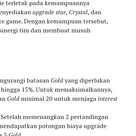
ie terletak pada kemampuannya
enyediakan
upgrade star
,
Crystal
, dan
late game. Dengan kemampuan tersebut,
inergi tim dan membuat musuh
engurangi batasan
Gold
yang diperlukan
hingga 15%. Untuk memaksimalkannya,
kan
Gold
minimal 20 untuk menjaga
interest
: Setelah memenangkan 2 pertandingan
 mendapatkan potongan biaya upgrade
a 5
Gold
.