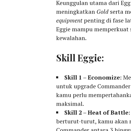
Keunggulan utama dari Egg
meningkatkan
Gold
serta m
equipment
penting di fase 
Eggie mampu memperkuat s
kewalahan.
Skill Eggie:
Skill 1 – Economize
: M
untuk upgrade Commander 
kamu perlu mempertahan
maksimal.
Skill 2 – Heat of Battle
berturut-turut, kamu akan
Commander antara 3 hingg