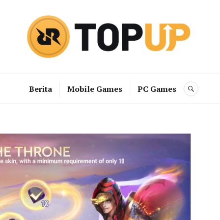
RRQ Topup B
Berita
Mobile Games
PC Games
SEAR