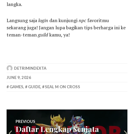
langka.
Langsung saja
login
dan kunjungi
npc
favoritmu
sekarang juga! Jangan lupa bagikan tips berharga ini ke
teman-teman
guild
kamu, ya!
DETRIMINDEXTA
JUNE 9, 2026
GAMES
,
GUIDE
,
SEAL M ON CROSS
Post
PREVIOUS
Daftar Lengkap Senjata
Previous