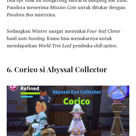
Dua
npc
unik ini nongkrong santai di samping Bar Elim.
Pandora menerima
Mission Coin
untuk ditukar dengan
Pandora Box
misterius.
Sedangkan Winter sangat menyukai
Four-leaf Clover
hasil
auto hunting
. Kamu bisa menukarnya untuk
mendapatkan
World Tree Leaf
pembuka
skill option
.
6. Corico si Abyssal Collector