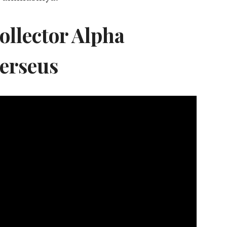
ollector Alpha
erseus