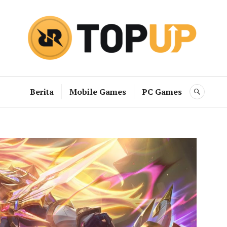
RRQ Topup B
Berita
Mobile Games
PC Games
SEAR