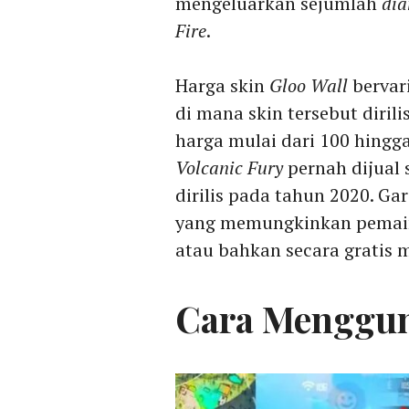
mengeluarkan sejumlah
di
Fire
.
Harga skin
Gloo Wall
bervari
di mana skin tersebut diril
harga mulai dari 100 hingg
Volcanic Fury
pernah dijual
dirilis pada tahun 2020. G
yang memungkinkan pemain
atau bahkan secara gratis m
Cara Menggu