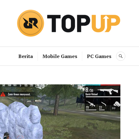
RRQ Topup B
Berita
Mobile Games
PC Games
SEAR