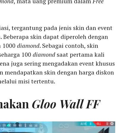
amond
, mata uang premium dalam
Free
asi, tergantung pada jenis skin dan event
is. Beberapa skin dapat diperoleh dengan
a 1000
diamond
. Sebagai contoh, skin
 seharga 100
diamond
saat pertama kali
arena juga sering mengadakan event khusus
 mendapatkan skin dengan harga diskon
elalui misi tertentu.
nakan
Gloo Wall FF