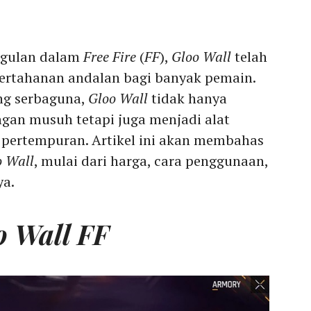
nggulan dalam
Free Fire
(
FF
),
Gloo Wall
telah
pertahanan andalan bagi banyak pemain.
g serbaguna,
Gloo Wall
tidak hanya
gan musuh tetapi juga menjadi alat
 pertempuran. Artikel ini akan membahas
o Wall
, mulai dari harga, cara penggunaan,
ya.
o Wall FF