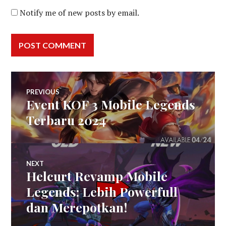
Notify me of new posts by email.
Post
PREVIOUS
Event KOF 3 Mobile Legends
Previous
navigation
post:
Terbaru 2024
NEXT
Helcurt Revamp Mobile
Next
post:
Legends: Lebih Powerfull
dan Merepotkan!