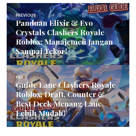
Post
PREVIOUS
Panduan Elixir & Evo
Previous
navigation
post:
Crystals Clashers Royale
Roblox: Manajemen Jangan
Sampai Tekor!
NEXT
Guide Lane Clashers Royale
Next
post:
Roblox: Draft, Counter &
Best Deck Menang Lane
Lebih Mudah!