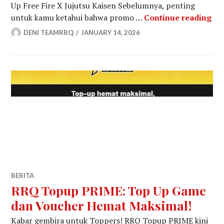
Up Free Fire X Jujutsu Kaisen Sebelumnya, penting
Pro
untuk kamu ketahui bahwa promo …
Continue reading
DENI TEAMRRQ
JANUARY 14, 2026
BERITA
RRQ Topup PRIME: Top Up Game
dan Voucher Hemat Maksimal!
Kabar gembira untuk Toppers! RRQ Topup PRIME kini