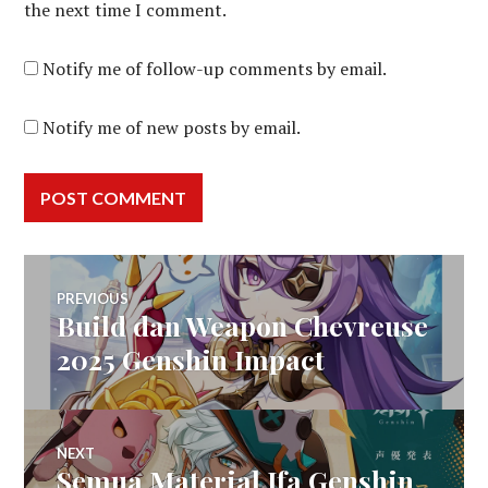
the next time I comment.
Notify me of follow-up comments by email.
Notify me of new posts by email.
Post
PREVIOUS
Build dan Weapon Chevreuse
Previous
navigation
post:
2025 Genshin Impact
NEXT
Semua Material Ifa Genshin
Next