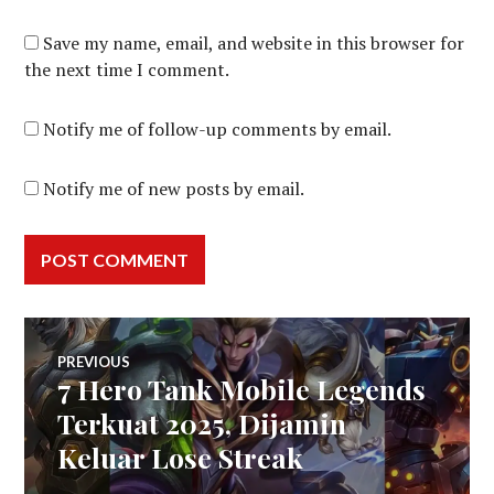
Save my name, email, and website in this browser for
the next time I comment.
Notify me of follow-up comments by email.
Notify me of new posts by email.
Post
PREVIOUS
7 Hero Tank Mobile Legends
Previous
navigation
post:
Terkuat 2025, Dijamin
Keluar Lose Streak