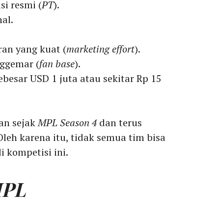
si resmi (
PT
).
al.
ran yang kuat (
marketing effort
).
nggemar (
fan base
).
esar USD 1 juta atau sekitar Rp 15
kan sejak
MPL
Season 4
dan terus
Oleh karena itu, tidak semua tim bisa
 kompetisi ini.
PL