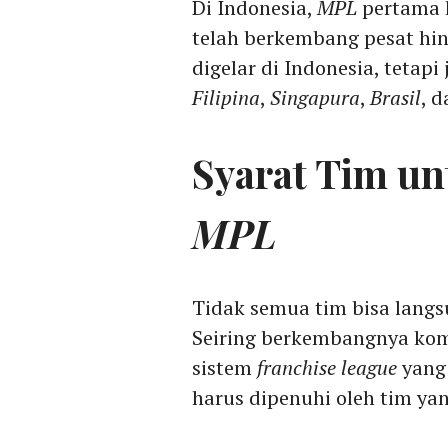
Di Indonesia,
MPL
pertama k
telah berkembang pesat hin
digelar di Indonesia, tetapi
Filipina
,
Singapura
,
Brasil
, 
Syarat Tim u
MPL
Tidak semua tim bisa lan
Seiring berkembangnya kom
sistem
franchise league
yang 
harus dipenuhi oleh tim y