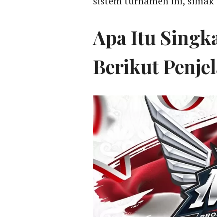
sistem turnamen ini, simak a
Apa Itu Singk
Berikut Penje