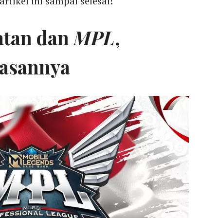
rtikel ini sampai selesai!
atan dan
MPL
,
lasannya