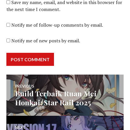
Save my name, email, and website in this browser for
the next time I comment.
Notify me of follow-up comments by email.
Notify me of new posts by email.
Post
PREVIOUS
Build Terbaik Ruan Mei
Previous
navigation
post:
Honkai: Star Rail 2025
NEXT