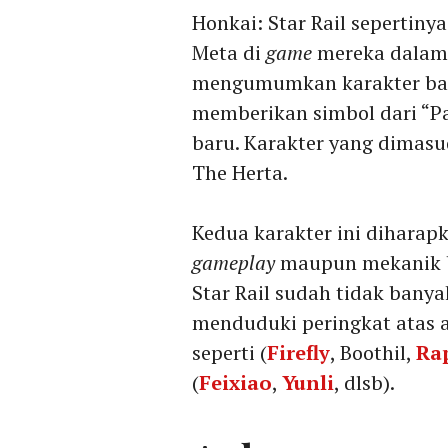
Honkai: Star Rail sepertin
Meta di
game
mereka dalam
mengumumkan karakter baru
memberikan simbol dari “P
baru. Karakter yang dimasu
The Herta.
Kedua karakter ini dihara
gameplay
maupun mekanik ba
Star Rail sudah tidak banya
menduduki peringkat atas a
seperti (
Firefly
, Boothil,
Ra
(
Feixiao
,
Yunli
, dlsb).