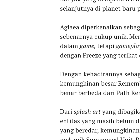
selanjutnya di planet baru p
Aglaea diperkenalkan seba
sebenarnya cukup unik. Me
dalam
game,
tetapi
gamepla
dengan Freeze yang terikat
Dengan kehadirannya sebag
kemungkinan besar Remem
benar berbeda dari Path Re
Dari
splash art
yang dibagika
entitas yang masih belum di
yang beredar, kemungkinan
mekanik Summoned Unit. Ru