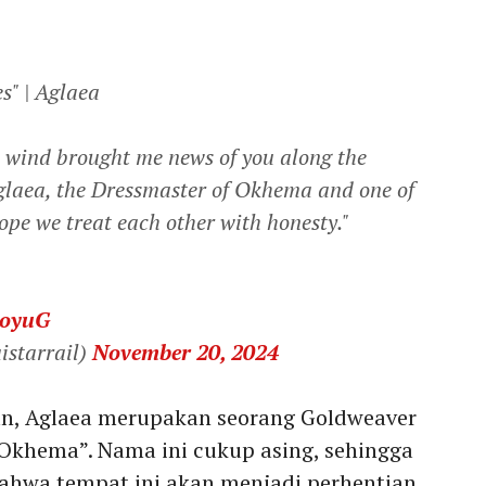
s" | Aglaea
e wind brought me news of you along the
glaea, the Dressmaster of Okhema and one of
ope we treat each other with honesty."
1oyuG
istarrail)
November 20, 2024
kan, Aglaea merupakan seorang Goldweaver
Okhema”. Nama ini cukup asing, sehingga
ahwa tempat ini akan menjadi perhentian