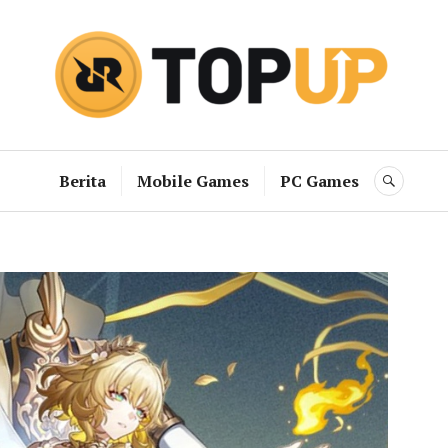
RRQ Topup B
Berita
Mobile Games
PC Games
SEAR