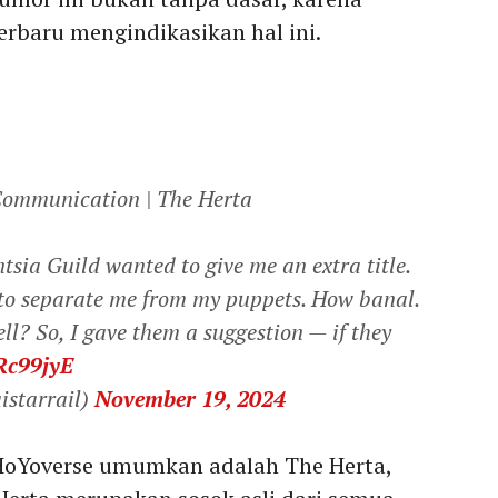
erbaru mengindikasikan hal ini.
e Communication | The Herta
ntsia Guild wanted to give me an extra title.
 to separate me from my puppets. How banal.
ll? So, I gave them a suggestion — if they
Rc99jyE
istarrail)
November 19, 2024
 HoYoverse umumkan adalah The Herta,