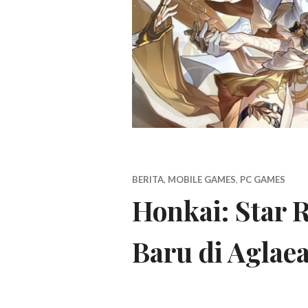
BERITA
,
MOBILE GAMES
,
PC GAMES
Honkai: Star 
Baru di Aglaea