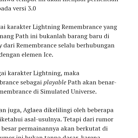
ada versi 3.0
gai karakter Lightning Remembrance yang
mang Path ini bukanlah barang baru di
y
dari Remembrance selalu berhubungan
 dengan elemen Ice.
ai karakter Lightning, maka
brance sebagai
playable
Path akan benar-
membrance di Simulated Universe.
n juga, Aglaea dikelilingi oleh beberapa
ketahui asal-usulnya. Tetapi dari rumor
 besar permainannya akan berkutat di
mor ini bukan tanpa dasar, karena