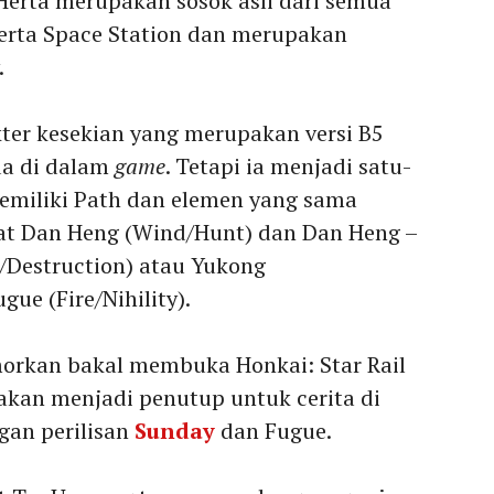
 Herta merupakan sosok asli dari semua
erta Space Station dan merupakan
.
ter kesekian yang merupakan versi B5
da di dalam
game
. Tetapi ia menjadi satu-
emiliki Path dan elemen yang sama
hat Dan Heng (Wind/Hunt) dan Dan Heng –
/Destruction) atau Yukong
ue (Fire/Nihility).
morkan bakal membuka Honkai: Star Rail
7 akan menjadi penutup untuk cerita di
gan perilisan
Sunday
dan Fugue.