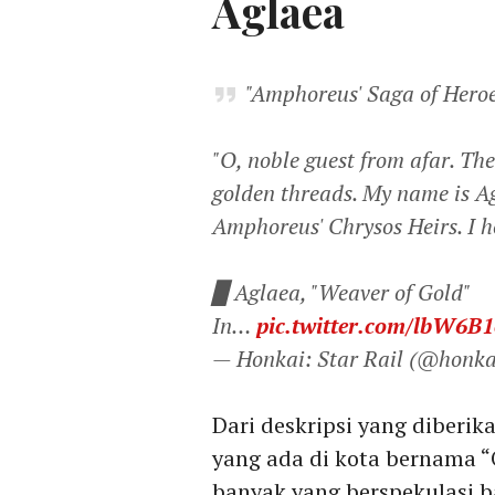
Aglaea
"Amphoreus' Saga of Heroe
"O, noble guest from afar. Th
golden threads. My name is A
Amphoreus' Chrysos Heirs. I h
▉ Aglaea, "Weaver of Gold"
In…
pic.twitter.com/lbW6B
— Honkai: Star Rail (@honka
Dari deskripsi yang diberi
yang ada di kota bernama “
banyak yang berspekulasi b