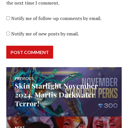
the next time I comment.
Notify me of follow-up comments by email.
Notify me of new posts by email.
Post
PREVIOUS
Skin Starlight November
Previous
navigation
post:
2024, Martis Darkwater
Terror!