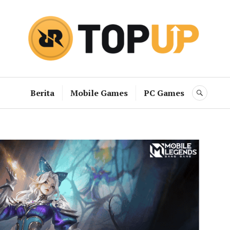
RRQ Topup B
Berita
Mobile Games
PC Games
SEAR