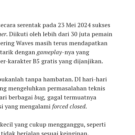
secara serentak pada 23 Mei 2024 sukses
er.
Diikuti oleh lebih dari 30 juta pemain
hering Waves masih terus mendapatkan
tarik dengan
gameplay-
nya yang
-karakter B5 gratis yang dijanjikan.
 bukanlah tanpa hambatan. DI hari-hari
ang mengeluhkan permasalahan teknis
ari berbagai
bug,
gagal termuatnya
asi yang mengalami
forced closed.
kecil yang cukup mengganggu, seperti
tidak berjalan sesuai keinginan.