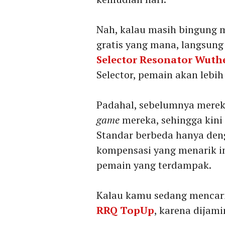
Nah, kalau masih bingung 
gratis yang mana, langsung
Selector Resonator Wuth
Selector, pemain akan lebi
Padahal, sebelumnya merek
game
mereka, sehingga kini
Standar berbeda hanya deng
kompensasi yang menarik i
pemain yang terdampak.
Kalau kamu sedang mencari
RRQ TopUp
, karena dijam