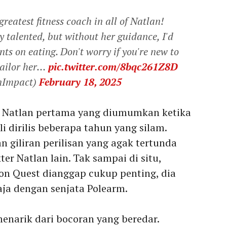
greatest fitness coach in all of Natlan!
y talented, but without her guidance, I'd
ts on eating. Don't worry if you're new to
tailor her…
pic.twitter.com/8bqc261Z8D
nImpact)
February 18, 2025
 Natlan pertama yang diumumkan ketika
 dirilis beberapa tahun yang silam.
 giliran perilisan yang agak tertunda
r Natlan lain. Tak sampai di situ,
on Quest dianggap cukup penting, dia
aja dengan senjata Polearm.
enarik dari bocoran yang beredar.