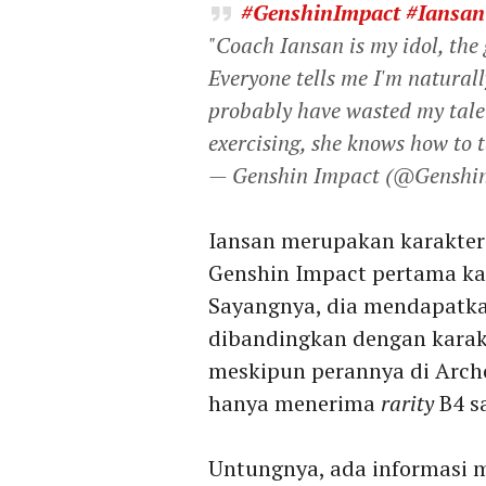
#GenshinImpact
#Iansan
"Coach Iansan is my idol, the 
Everyone tells me I'm naturall
probably have wasted my talen
exercising, she knows how to 
— Genshin Impact (@Genshi
Iansan merupakan karakter
Genshin Impact pertama kali
Sayangnya, dia mendapatkan
dibandingkan dengan karakte
meskipun perannya di Arch
hanya menerima
rarity
B4 s
Untungnya, ada informasi m