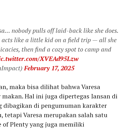
a… nobody pulls off laid-back like she does.
cts like a little kid on a field trip — all she
elicacies, then find a cozy spot to camp and
ic.twitter.com/XVEAd95Lzw
nImpact)
February 17, 2025
an, maka bisa dilihat bahwa Varesa
makan. Hal ini juga dipertegas Iansan di
g dibagikan di pengumuman karakter
u, tetapi Varesa merupakan salah satu
e of Plenty yang juga memiliki