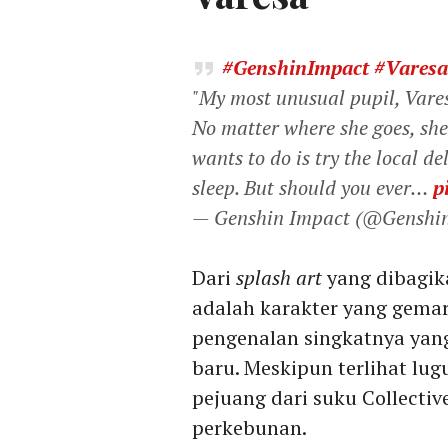
#GenshinImpact
#Varesa
"My most unusual pupil, Vares
No matter where she goes, she a
wants to do is try the local d
sleep. But should you ever…
p
— Genshin Impact (@Genshi
Dari
splash art
yang dibagik
adalah karakter yang gemar 
pengenalan singkatnya yan
baru. Meskipun terlihat lug
pejuang dari suku Collectiv
perkebunan.