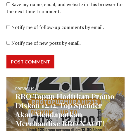
Save my name, email, and website in this browser for
the next time I comment.
Notify me of follow-up comments by email.
Notify me of new posts by email.
Post
PREVIOUS
RRQ Topup Hadirkan Promo
Previous
navigation
post:
Diskon 12.12, Top Spender
Akan Mendapatkan
Merchandise RRQ X AOT!