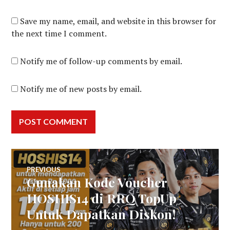
Save my name, email, and website in this browser for
the next time I comment.
Notify me of follow-up comments by email.
Notify me of new posts by email.
Post
PREVIOUS
Gunakan Kode Voucher
Previous
navigation
post:
HOSHIS14 di RRQ TopUp
Untuk Dapatkan Diskon!