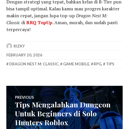
Dengan strategi yang tepat, bahkan kelas di B-Tier pun
bisa tampil optimal. Kalau kamu mau progres karakter
makin cepat, jangan lupa top-up
Dragon Nest M:
Classic
di
RRQ TopUp
. Aman, murah, dan sudah pasti
terpercaya!
RIZKY
FEBRUARY 20, 2026
DRAGON NEST M: CLASSIC
,
GAME MOBILE
,
RPG
,
TIPS
Post
PREVIOUS
Tips Mengalahkan Dungeon
Previous
navigation
post:
Untuk Beginners di Solo
Hunters Roblox