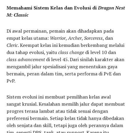
Memahami Sistem Kelas dan Evolusi di
Dragon Nest
M: Classic
Di awal permainan, pemain akan dihadapkan pada
empat kelas utama:
Warrior
,
Archer
,
Sorceress
, dan
Cleric
. Keempat kelas ini kemudian berkembang melalui
dua tahap evolusi, yaitu
class change
di level 10 dan
class advancement
di level 45. Dari sinilah karakter akan
mengambil jalur spesialisasi yang menentukan gaya
bermain, peran dalam tim, serta performa di PvE dan
PvP.
Sistem evolusi ini membuat pemilihan kelas awal
sangat krusial. Kesalahan memilih jalur dapat membuat
progres terasa lambat atau tidak sesuai dengan
preferensi bermain. Setiap kelas tidak hanya dibedakan
oleh senjata dan skill, tetapi juga oleh perannya dalam
tim, seperti DPS, tank, atau support. Karena itu,