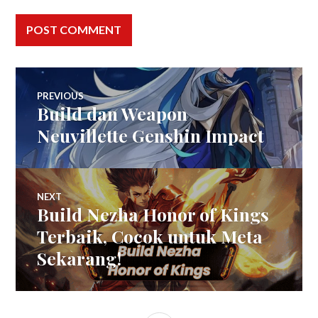
Post
PREVIOUS
Build dan Weapon
Previous
navigation
post:
Neuvillette Genshin Impact
NEXT
Build Nezha Honor of Kings
Next
post:
Terbaik, Cocok untuk Meta
Sekarang!