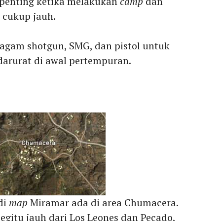
penting ketika melakukan
camp
dan
 cukup jauh.
ragam shotgun, SMG, dan pistol untuk
darurat di awal pertempuran.
di
map
Miramar ada di area Chumacera.
egitu jauh dari Los Leones dan Pecado,