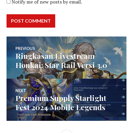
Notify me of new posts by email.
Post
PREVIOUS
Ringkasan Livestream
Previous
navigation
post:
Honkai: Star Rail Versi 3.0
NEXT
Premium Supply Starlight
Next
post:
Fest 2024 Mobile Legends