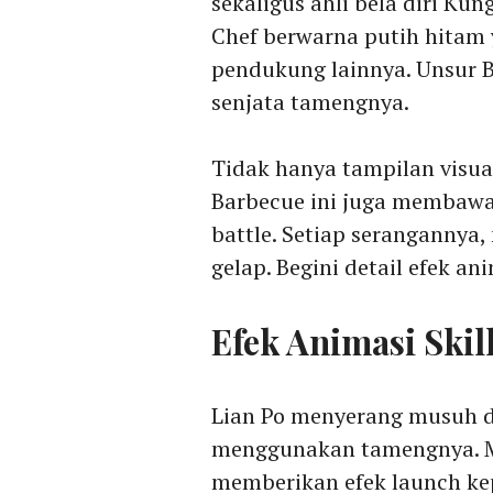
sekaligus ahli bela diri Ku
Chef berwarna putih hitam 
pendukung lainnya. Unsur B
senjata tamengnya.
Tidak hanya tampilan visua
Barbecue ini juga membawa
battle. Setiap seranganny
gelap. Begini detail efek an
Efek Animasi Skil
Lian Po menyerang musuh 
menggunakan tamengnya. M
memberikan efek launch ke