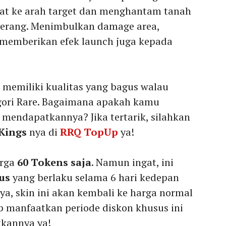
pat ke arah target dan menghantam tanah
yerang. Menimbulkan damage area,
 memberikan efek launch juga kepada
i memiliki kualitas yang bagus walau
gori Rare. Bagaimana apakah kamu
 mendapatkannya? Jika tertarik, silahkan
Kings
nya di
RRQ TopUp
ya!
arga
60 Tokens saja
. Namun ingat, ini
us
yang berlaku selama 6 hari kedepan
nya, skin ini akan kembali ke harga normal
ap manfaatkan periode diskon khusus ini
kannya ya!