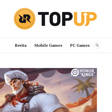
RRQ Topup B
Berita
Mobile Games
PC Games
SEAR