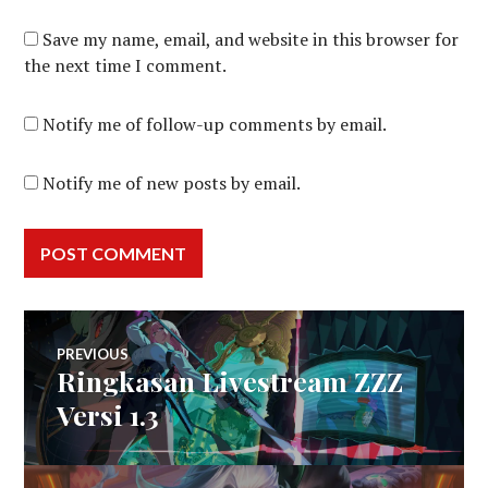
Save my name, email, and website in this browser for
the next time I comment.
Notify me of follow-up comments by email.
Notify me of new posts by email.
Post
PREVIOUS
Ringkasan Livestream ZZZ
Previous
navigation
post:
Versi 1.3