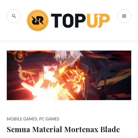
Skip
to
SEARCH
PR
content
RRQ Topup
ME
Blog
MOBILE GAMES
,
PC GAMES
Semua Material Mortenax Blade