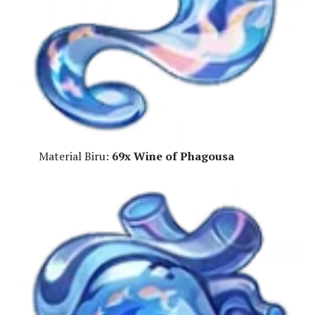
Material Biru:
69x
Wine of Phagousa