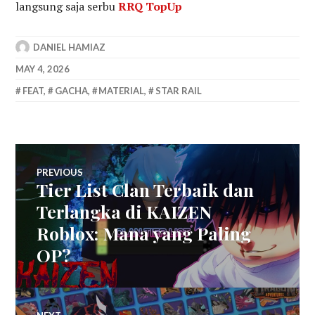
langsung saja serbu
RRQ TopUp
DANIEL HAMIAZ
MAY 4, 2026
FEAT
,
GACHA
,
MATERIAL
,
STAR RAIL
Post
PREVIOUS
Tier List Clan Terbaik dan
Previous
navigation
post:
Terlangka di KAIZEN
Roblox: Mana yang Paling
OP?