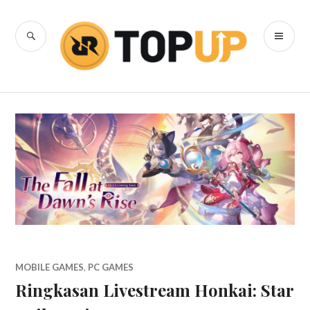
Skip
to
SEARCH
PR
content
RRQ Topup
ME
Blog
MOBILE GAMES
,
PC GAMES
Ringkasan Livestream Honkai: Star