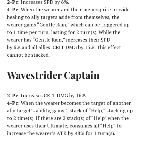
2-Pc
: Increases SPD by 6%.
4-Pc
: When the wearer and their memosprite provide
healing to ally targets aside from themselves, the
wearer gains “Gentle Rain,” which can be triggered up
to 1 time per turn, lasting for 2 turn(s). While the
wearer has “Gentle Rain,” increases their SPD
by 6% and all allies’ CRIT DMG by 15%. This effect
cannot be stacked.
Wavestrider Captain
2-Pc
: Increases CRIT DMG by 16%.
4-Pc
: When the wearer becomes the target of another
ally target’s ability, gains 1 stack of “Help,” stacking up
to 2 time(s). If there are 2 stack(s) of “Help” when the
wearer uses their Ultimate, consumes all “Help” to
increase the wearer’s ATK by 48% for 1 turn(s).