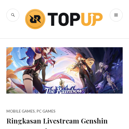
Skip
to
SEARCH
PR
content
RRQ Topup
ME
Blog
MOBILE GAMES
,
PC GAMES
Ringkasan Livestream Genshin