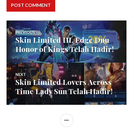
Post
PREVIOUS
Skin Limited HL Edge Dun
Previous
navigation
post:
Honor of Kings Telah Hadir!
NEXT
Skin Limited Lovers Across
Next
post:
Time Lady Sun Telah Hadir!
SIDEBAR