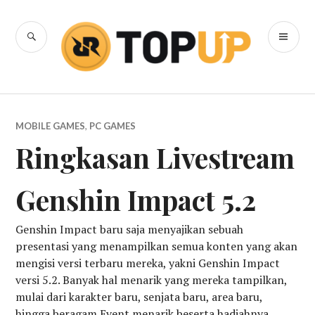
Skip
to
SEARCH
PR
content
RRQ Topup
ME
Blog
MOBILE GAMES
,
PC GAMES
Ringkasan Livestream
Genshin Impact 5.2
Genshin Impact baru saja menyajikan sebuah
presentasi yang menampilkan semua konten yang akan
mengisi versi terbaru mereka, yakni Genshin Impact
versi 5.2. Banyak hal menarik yang mereka tampilkan,
mulai dari karakter baru, senjata baru, area baru,
hingga beragam Event menarik beserta hadiahnya.