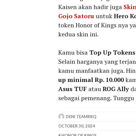
Kaisen akan hadir juga
Skin
Gojo Satoru
untuk
Hero K
token Honor of Kings nya y
kedua skin ini.
Kamu bisa
Top Up Tokens 
Selain harganya yang terja
kamu manfaatkan juga. Hi
up minimal Rp. 10.000
kam
Asus TUF
atau
ROG Ally
d
sebagai pemenang. Tunggu a
DENI TEAMRRQ
OCTOBER 30, 2024
HONOR OF KINGS