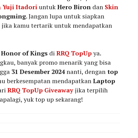
 Yuji Itadori
untuk
Hero Biron
dan
Skin
ongming
. Jangan lupa untuk siapkan
a jika kamu tertarik untuk mendapatkan
Honor of Kings
di
RRQ TopUp
ya.
ngkau, banyak promo menarik yang bisa
ngga
31 Desember 2024
nanti, dengan
top
u berkesempatan mendapatkan
Laptop
ari
RRQ TopUp Giveaway
jika terpilih
palagi, yuk top up sekarang!