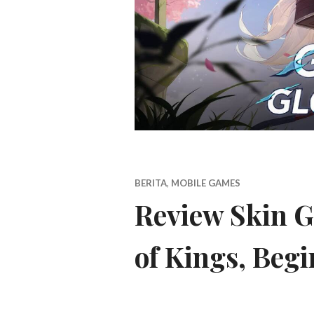
BERITA
,
MOBILE GAMES
Review Skin G
of Kings, Begi