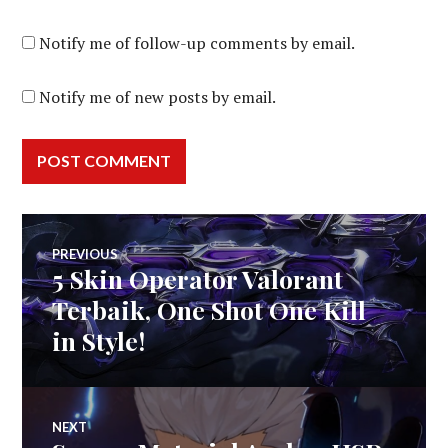
Notify me of follow-up comments by email.
Notify me of new posts by email.
Post
PREVIOUS
5 Skin Operator Valorant
Previous
navigation
post:
Terbaik, One Shot One Kill
in Style!
NEXT
Next