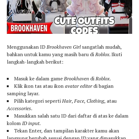
Menggunakan ID
Brookhaven Girl
sangatlah mudah,
bahkan untuk kamu yang masih baru di
Roblox
. Ikuti
langkah-langkah berikut:
Masuk ke dalam game
Brookhaven
di
Roblox
.
Klik ikon tas atau ikon
avatar editor
di bagian
samping layar.
Pilih kategori seperti
Hair
,
Face
,
Clothing
, atau
Accessories
.
Masukkan salah satu ID dari daftar di atas ke dalam
kolom
ID input
.
Tekan Enter, dan tampilan karakter kamu akan
langsung berubah sesuai dengan ID yang dimasukkan.