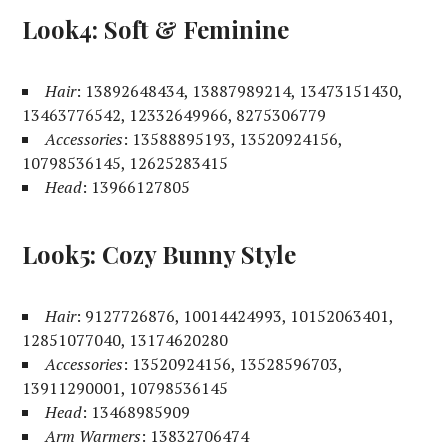
Look4: Soft & Feminine
Hair
: 13892648434, 13887989214, 13473151430,
13463776542, 12332649966, 8275306779
Accessories
: 13588895193, 13520924156,
10798536145, 12625283415
Head
: 13966127805
Look5: Cozy Bunny Style
Hair
: 9127726876, 10014424993, 10152063401,
12851077040, 13174620280
Accessories
: 13520924156, 13528596703,
13911290001, 10798536145
Head
: 13468985909
Arm Warmers
: 13832706474