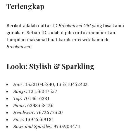
Terlengkap
Berikut adalah daftar ID
Brookhaven Girl
yang bisa kamu
gunakan. Setiap ID sudah dipilih untuk memberikan
tampilan maksimal buat karakter cewek kamu di
Brookhaven
:
Look1: Stylish & Sparkling
Hair
: 13521045240, 135210452403
Bangs
: 13156047557
Top
: 7014616281
Pants
: 6248358136
Headwear
: 7673572320
Face
: 13945569181
Bows and Sparkles
: 9733904474