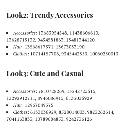
Look2: Trendy Accessories
Accessories
: 13683954548, 11438606610,
13628715132, 9434581863, 13481344120
Hair
: 13568617371, 13673033190
Clothes
: 10714157708, 9345442353, 10060250013
Look3: Cute and Casual
Accessories
: 7810728269, 13242725515,
13292912711, 8946086915, 6133036929
Hair
: 12967049375
Clothes
: 6133036929, 8528014003, 9823262614,
7041163833, 10789684853, 9242736126