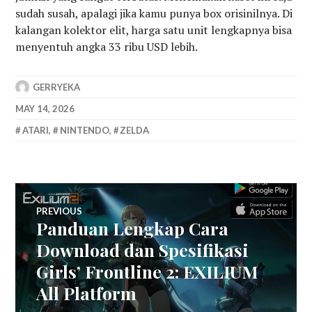
sudah susah, apalagi jika kamu punya box orisinilnya. Di
kalangan kolektor elit, harga satu unit lengkapnya bisa
menyentuh angka 33 ribu USD lebih.
GERRYEKA
MAY 14, 2026
ATARI
,
NINTENDO
,
ZELDA
Post
PREVIOUS
Panduan Lengkap Cara
Previous
navigation
post:
Download dan Spesifikasi
Girls’ Frontline 2: EXILIUM
All Platform