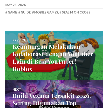
MAY 25, 2026
GAME
,
GUIDE
,
MOBILE GAMES
,
SEAL M ON CROSS
Post
PREVIOUS
Keuntungan Melakukan
Previous
navigation
post:
Kolaborasi dengan Youtuber
Lain di Be a YouTuber!
Roblox
NEXT
Build Vexana Tersakit 2026,
Next
post:
Sering Digunakan Top