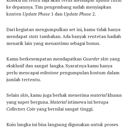
Koleksi ini tentu saja akan terus mendapat
update
rutin
ke depannya. Tim pengembang sudah menyiapkan
konten
Update Phase
1 dan
Update Phase
2.
Dari kegiatan mengumpulkan set ini, kamu tidak hanya
mendapat
stats
tambahan. Ada banyak rentetan hadiah
menarik lain yang menantimu sebagai bonus.
Kamu berkesempatan mendapatkan
Guarder skin
yang
eksklusif dan sangat langka. Syaratnya kamu hanya
perlu mencapai
milestone
pengumpulan kostum dalam
jumlah tertentu.
Selain
skin
, kamu juga berhak menerima
material
khusus
yang super berguna.
Material
istimewa ini berupa
Collectors Coin
yang bernilai sangat tinggi.
Koin langka ini bisa langsung digunakan untuk proses