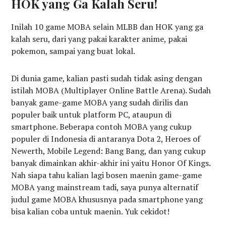
HOK yang Ga Kalah Seru!
Inilah 10 game MOBA selain MLBB dan HOK yang ga
kalah seru, dari yang pakai karakter anime, pakai
pokemon, sampai yang buat lokal.
Di dunia game, kalian pasti sudah tidak asing dengan
istilah MOBA (Multiplayer Online Battle Arena). Sudah
banyak game-game MOBA yang sudah dirilis dan
populer baik untuk platform PC, ataupun di
smartphone. Beberapa contoh MOBA yang cukup
populer di Indonesia di antaranya Dota 2, Heroes of
Newerth, Mobile Legend: Bang Bang, dan yang cukup
banyak dimainkan akhir-akhir ini yaitu Honor Of Kings.
Nah siapa tahu kalian lagi bosen maenin game-game
MOBA yang mainstream tadi, saya punya alternatif
judul game MOBA khususnya pada smartphone yang
bisa kalian coba untuk maenin. Yuk cekidot!