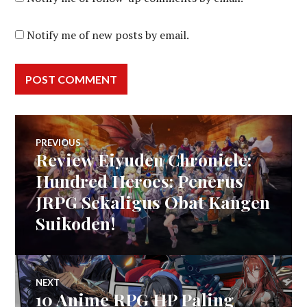
Notify me of new posts by email.
Post
PREVIOUS
Review Eiyuden Chronicle:
Previous
navigation
post:
Hundred Heroes: Penerus
JRPG Sekaligus Obat Kangen
Suikoden!
NEXT
10 Anime RPG HP Paling
Next