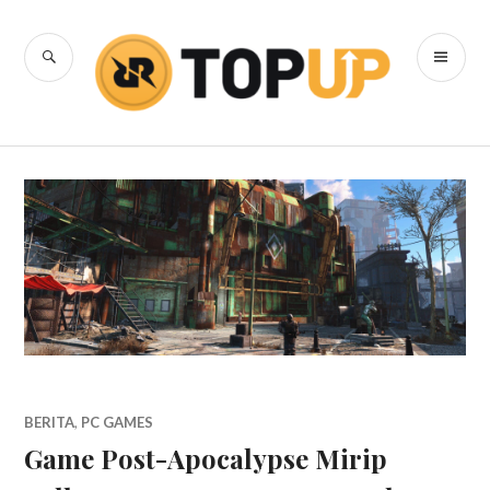
Skip
to
SEARCH
PR
content
RRQ Topup
ME
Blog
BERITA
,
PC GAMES
Game Post-Apocalypse Mirip