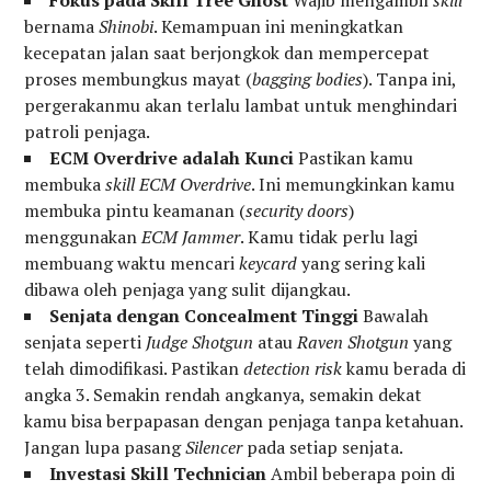
Fokus pada Skill Tree Ghost
Wajib mengambil
skill
bernama
Shinobi
. Kemampuan ini meningkatkan
kecepatan jalan saat berjongkok dan mempercepat
proses membungkus mayat (
bagging bodies
). Tanpa ini,
pergerakanmu akan terlalu lambat untuk menghindari
patroli penjaga.
ECM Overdrive adalah Kunci
Pastikan kamu
membuka
skill
ECM Overdrive
. Ini memungkinkan kamu
membuka pintu keamanan (
security doors
)
menggunakan
ECM Jammer
. Kamu tidak perlu lagi
membuang waktu mencari
keycard
yang sering kali
dibawa oleh penjaga yang sulit dijangkau.
Senjata dengan Concealment Tinggi
Bawalah
senjata seperti
Judge Shotgun
atau
Raven Shotgun
yang
telah dimodifikasi. Pastikan
detection risk
kamu berada di
angka 3. Semakin rendah angkanya, semakin dekat
kamu bisa berpapasan dengan penjaga tanpa ketahuan.
Jangan lupa pasang
Silencer
pada setiap senjata.
Investasi Skill Technician
Ambil beberapa poin di