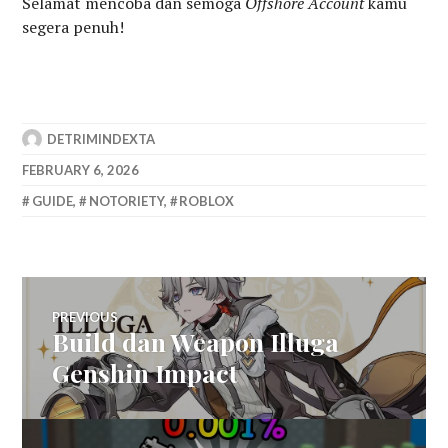
Selamat mencoba dan semoga
Offshore Account
kamu
segera penuh!
DETRIMINDEXTA
FEBRUARY 6, 2026
GUIDE
,
NOTORIETY
,
ROBLOX
Post
PREVIOUS
Build dan Weapon Illuga
Previous
navigation
post:
Genshin Impact