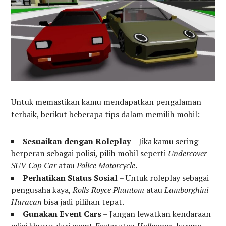
Untuk memastikan kamu mendapatkan pengalaman
terbaik, berikut beberapa tips dalam memilih mobil:
Sesuaikan dengan Roleplay
– Jika kamu sering
berperan sebagai polisi, pilih mobil seperti
Undercover
SUV Cop Car
atau
Police Motorcycle
.
Perhatikan Status Sosial
– Untuk roleplay sebagai
pengusaha kaya,
Rolls Royce Phantom
atau
Lamborghini
Huracan
bisa jadi pilihan tepat.
Gunakan Event Cars
– Jangan lewatkan kendaraan
edisi khusus dari event
Easter
atau
Halloween
, karena