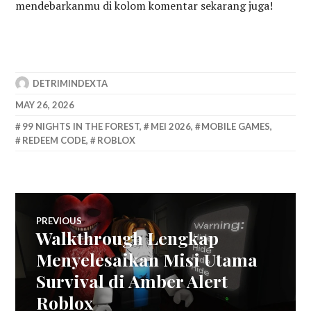
mendebarkanmu di kolom komentar sekarang juga!
DETRIMINDEXTA
MAY 26, 2026
99 NIGHTS IN THE FOREST
,
MEI 2026
,
MOBILE GAMES
,
REDEEM CODE
,
ROBLOX
Post
PREVIOUS
Walkthrough Lengkap
Previous
navigation
post:
Menyelesaikan Misi Utama
Survival di Amber Alert
Roblox