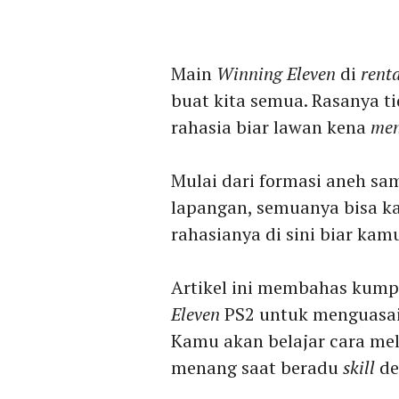
Main
Winning Eleven
di
rent
buat kita semua. Rasanya ti
rahasia biar lawan kena
men
Mulai dari formasi aneh sa
lapangan, semuanya bisa k
rahasianya di sini biar kam
Artikel ini membahas kumpu
Eleven
PS2 untuk menguasai s
Kamu akan belajar cara mel
menang saat beradu
skill
de