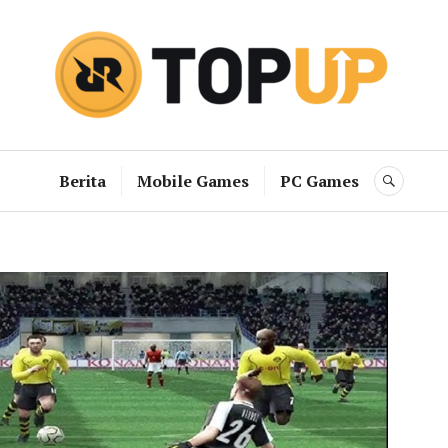
RRQ Topup B
Berita
Mobile Games
PC Games
SEAR