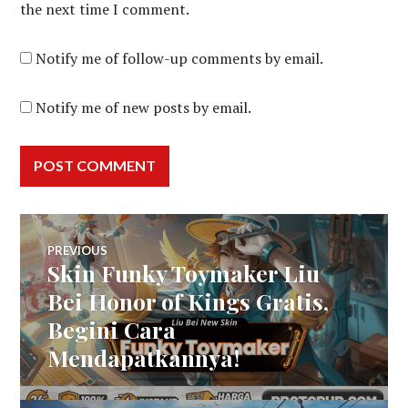
the next time I comment.
Notify me of follow-up comments by email.
Notify me of new posts by email.
Post
PREVIOUS
Skin Funky Toymaker Liu
Previous
navigation
post:
Bei Honor of Kings Gratis,
Begini Cara
Mendapatkannya!