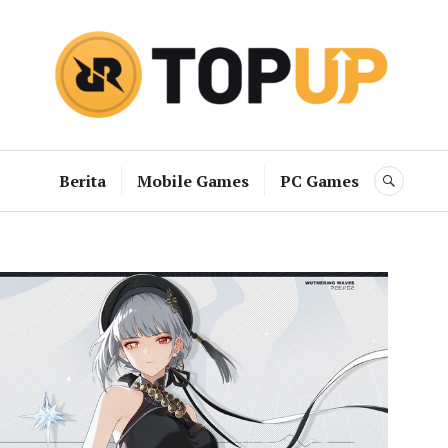
RRQ Topup B
Berita
Mobile Games
PC Games
SEAR