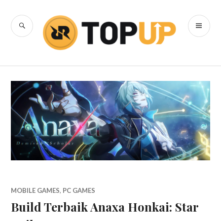
Skip
to
SEARCH
PR
content
RRQ Topup
ME
Blog
MOBILE GAMES
,
PC GAMES
Build Terbaik Anaxa Honkai: Star