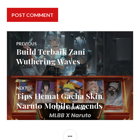
Post
PREVIOUS
Build Terbaik Zani
Previous
navigation
post:
Wuthering Waves
NEXT
Tips Hemat Gacha Skin
Next
post:
Naruto Mobile Legends
SIDEBAR