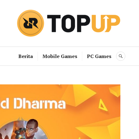
RRQ Topup B
Berita
Mobile Games
PC Games
SEAR