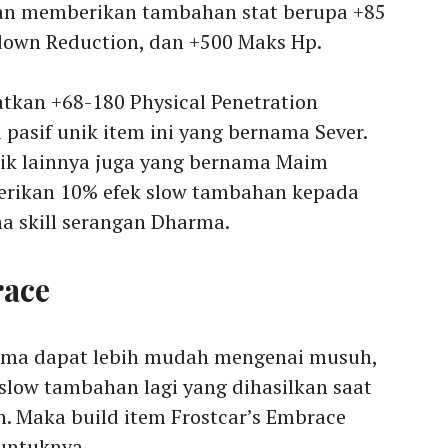
n memberikan tambahan stat berupa +85
down Reduction, dan +500 Maks Hp.
kan +68-180 Physical Penetration
pasif unik item ini yang bernama Sever.
unik lainnya juga yang bernama Maim
erikan 10% efek slow tambahan kepada
a skill serangan Dharma.
race
rma dapat lebih mudah mengenai musuh,
low tambahan lagi yang dihasilkan saat
. Maka build item Frostcar’s Embrace
 untuknya.