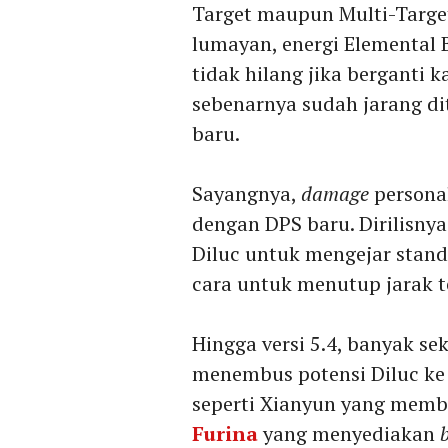
Target maupun Multi-Target
lumayan, energi Elemental B
tidak hilang jika berganti k
sebenarnya sudah jarang d
baru.
Sayangnya,
damage
personal
dengan DPS baru. Dirilisny
Diluc untuk mengejar standa
cara untuk menutup jarak t
Hingga versi 5.4, banyak se
menembus potensi Diluc ke t
seperti Xianyun yang mem
Furina
yang menyediakan