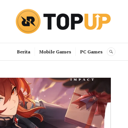
RRQ Topup B
Berita
Mobile Games
PC Games
SEAR