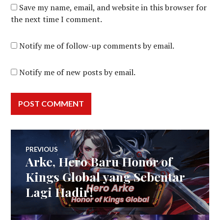
Save my name, email, and website in this browser for
the next time I comment.
Notify me of follow-up comments by email.
Notify me of new posts by email.
Post
PREVIOUS
Arke, Hero Baru Honor of
Previous
navigation
post:
Kings Global yang Sebentar
Lagi Hadir!