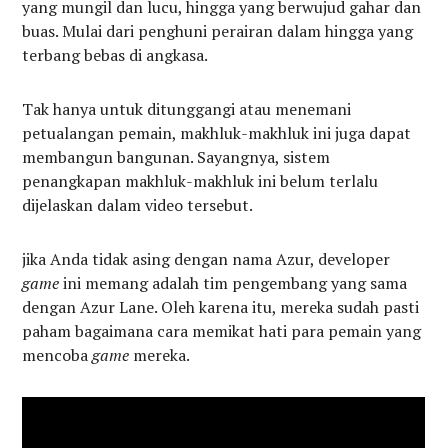
yang mungil dan lucu, hingga yang berwujud gahar dan
buas. Mulai dari penghuni perairan dalam hingga yang
terbang bebas di angkasa.
Tak hanya untuk ditunggangi atau menemani
petualangan pemain, makhluk-makhluk ini juga dapat
membangun bangunan. Sayangnya, sistem
penangkapan makhluk-makhluk ini belum terlalu
dijelaskan dalam video tersebut.
jika Anda tidak asing dengan nama Azur, developer
game
ini memang adalah tim pengembang yang sama
dengan Azur Lane. Oleh karena itu, mereka sudah pasti
paham bagaimana cara memikat hati para pemain yang
mencoba
game
mereka.