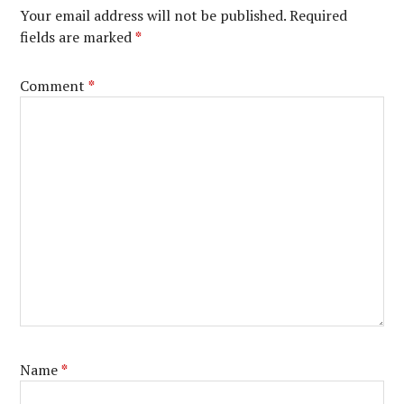
Your email address will not be published.
Required
fields are marked
*
Comment
*
Name
*