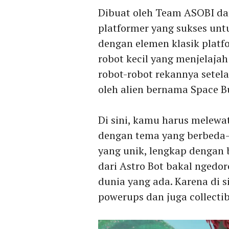
Dibuat oleh Team ASOBI da
platformer yang sukses u
dengan elemen klasik platfo
robot kecil yang menjelaja
robot-robot rekannya setel
oleh alien bernama Space B
Di sini, kamu harus melewat
dengan tema yang berbeda-b
yang unik, lengkap dengan
dari Astro Bot bakal ngedo
dunia yang ada. Karena di 
powerups dan juga collectib