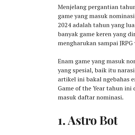
Menjelang pergantian tahu
game yang masuk nominasi 
2024 adalah tahun yang lua
banyak game keren yang diri
mengharukan sampai JRPG v
Enam game yang masuk nom
yang spesial, baik itu naras
artikel ini bakal ngebahas
Game of the Year tahun ini
masuk daftar nominasi.
1. Astro Bot