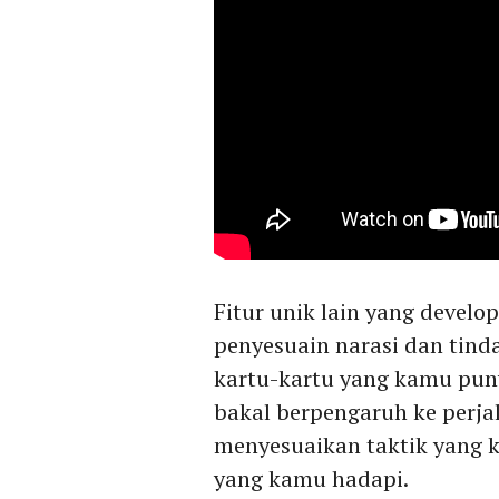
Fitur unik lain yang devel
penyesuain narasi dan tin
kartu-kartu yang kamu pun
bakal berpengaruh ke perja
menyesuaikan taktik yang 
yang kamu hadapi.