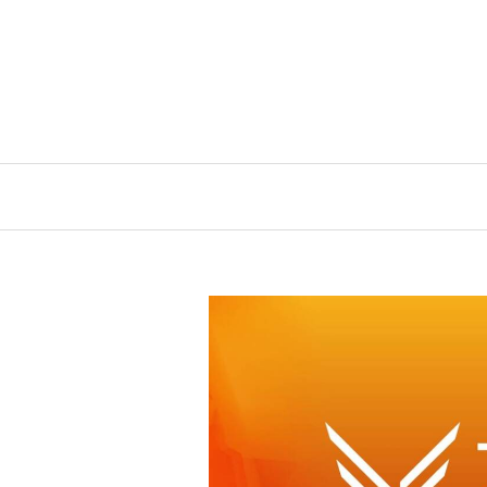
Skip
to
content