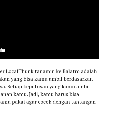
oper LocalThunk tanamin ke Balatro adalah
dakan yang bisa kamu ambil berdasarkan
ya. Setiap keputusan yang kamu ambil
lanan kamu. Jadi, kamu harus bisa
kamu pakai agar cocok dengan tantangan