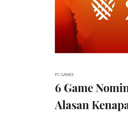
PC GAMES
6 Game Nomina
Alasan Kenapa